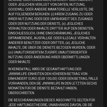
ODER JEGLICHEN VERLUST VON DATEN, NUTZUNG,
GOODWILL ODER ANDERE IMMATERIELLE VERLUSTE, DIE
AUF FOLGENDEM BERUHEN: (i) IHREM ZUGANG ZU ODER
IHRER NUTZUNG ODER DER UNFÄHIGKEIT DES ZUGANGS
ODER DER NUTZUNG DER DIENSTE, (ii) JEGLICHES
VERHALTEN ODER INHALTE DRITTER AUF DEN DIENSTEN,
EINSCHLIESSLICH, OHNE EINSCHRÄNKUNG, JEGLICHES
DIFFAMIERENDE, AUSFÄLLIGE ODER ILLEGALE VERHALTEN
ANDERER BENUTZER ODER DRITTER, (iii) JEGLICHE
INHALTE, DIE ÜBER DIE DIENSTE BEZOGEN WURDEN, ODER
(iv) UNAUTORISIERTEM ZUGRIFF, UNAUTORISIERTER
NUTZUNG ODER ÄNDERUNG IHRER ÜBERMITTLUNGEN
ODER INHALTE.
IN KEINEM FALL WIRD DIE GESAMTHAFTUNG DER
JIWWWI.LIFE-EINHEITEN DEN HÖHEREN BETRAG VON
EINHUNDERT EURO (EUR 100,00) ODER DEN BETRAG, FALLS
VORHANDEN, DEN SIE JIWWWI.LIFE IN DEN LETZTEN SECHS
MONATEN FÜR DIE DIENSTE BEZAHLT HABEN,
ÜBERSCHREITEN.
DIE BESCHRÄNKUNGEN DIESES ABSCHNITTS GELTEN FÜR
JEDE HAFTUNGSTHEORIE, UNABHÄNGIG DAVON, OB SIE