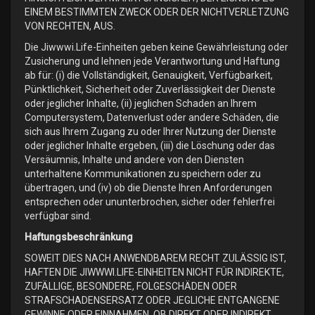
EINEM BESTIMMTEN ZWECK ODER DER NICHTVERLETZUNG
VON RECHTEN, AUS.
Die Jiwwwi.Life-Einheiten geben keine Gewährleistung oder
Zusicherung und lehnen jede Verantwortung und Haftung
ab für: (i) die Vollständigkeit, Genauigkeit, Verfügbarkeit,
Pünktlichkeit, Sicherheit oder Zuverlässigkeit der Dienste
oder jeglicher Inhalte, (ii) jeglichen Schaden an Ihrem
Computersystem, Datenverlust oder andere Schäden, die
sich aus Ihrem Zugang zu oder Ihrer Nutzung der Dienste
oder jeglicher Inhalte ergeben, (iii) die Löschung oder das
Versäumnis, Inhalte und andere von den Diensten
unterhaltene Kommunikationen zu speichern oder zu
übertragen, und (iv) ob die Dienste Ihren Anforderungen
entsprechen oder ununterbrochen, sicher oder fehlerfrei
verfügbar sind.
Haftungsbeschränkung
SOWEIT DIES NACH ANWENDBAREM RECHT ZULÄSSIG IST,
HAFTEN DIE JIWWWI.LIFE-EINHEITEN NICHT FÜR INDIREKTE,
ZUFÄLLIGE, BESONDERE, FOLGESCHÄDEN ODER
STRAFSCHADENSERSATZ ODER JEGLICHE ENTGANGENE
GEWINNE ODER EINNAHMEN, OB DIREKT ODER INDIREKT,