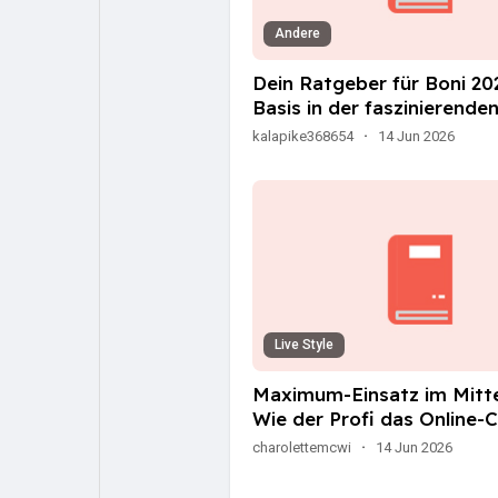
Andere
Dein Ratgeber für Boni 202
Basis in der faszinierende
Welt
kalapike368654
·
14 Jun 2026
Live Style
Maximum-Einsatz im Mitte
Wie der Profi das Online-C
das Jahr 2026 auf ein ein
charolettemcwi
·
14 Jun 2026
Level hebt