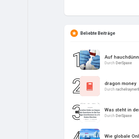
Beliebte Beiträge
Auf hauchdünn
Durch
DerSpaxe
dragon money
Durch
rachelrayner
Was steht in d
Durch
DerSpaxe
Wie globale On