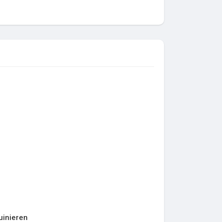
uinieren