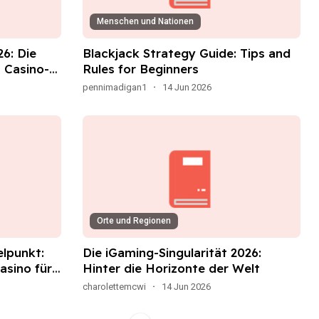
Menschen und Nationen
6: Die
Blackjack Strategy Guide: Tips and
n Casino-
Rules for Beginners
pennimadigan1
·
14 Jun 2026
Orte und Regionen
lpunkt:
Die iGaming-Singularität 2026:
asino für
Hinter die Horizonte der Welt
 maximales
charolettemcwi
·
14 Jun 2026