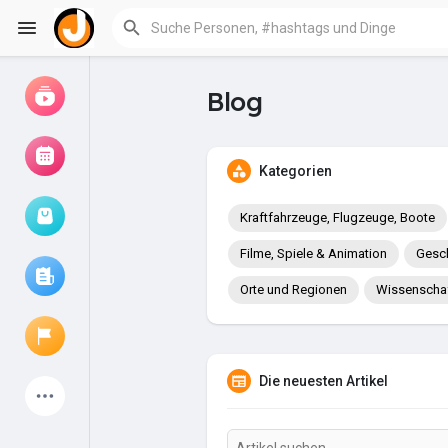
Blog
Betrachten
Kategorien
Kraftfahrzeuge, Flugzeuge, Boote
Events durchsuchen
Meine ereignisse
Filme, Spiele & Animation
Gesch
Orte und Regionen
Wissenschaf
Artikel durchsuchen
Die neuesten Artikel
Neueste Produkte