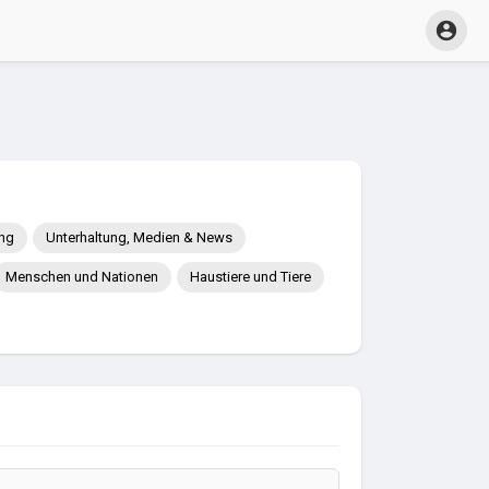
ung
Unterhaltung, Medien & News
Menschen und Nationen
Haustiere und Tiere