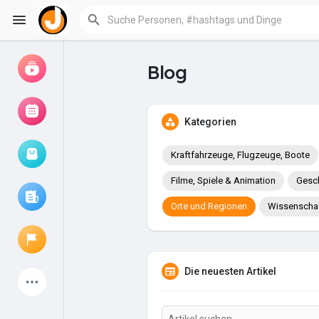
Blog
Betrachten
Kategorien
Kraftfahrzeuge, Flugzeuge, Boote
Events durchsuchen
Meine ereignisse
Filme, Spiele & Animation
Gesch
Orte und Regionen
Wissenschaf
Artikel durchsuchen
Die neuesten Artikel
Neueste Produkte