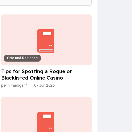
Orte und Regionen
Tips for Spotting a Rogue or
Blacklisted Online Casino
pennimadigan1
·
07 Jun 2026