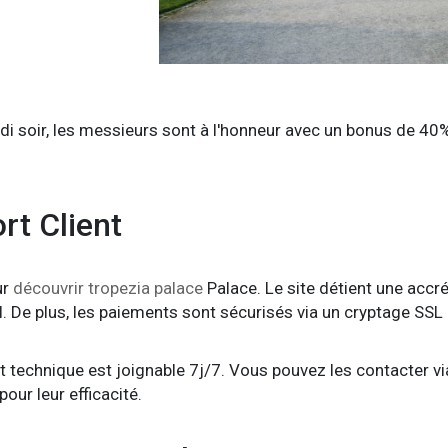
i soir, les messieurs sont à l'honneur avec un bonus de 40
rt Client
ur
découvrir tropezia palace
Palace. Le site détient une accré
. De plus, les paiements sont sécurisés via un cryptage SSL
t technique est joignable 7j/7. Vous pouvez les contacter via
pour leur efficacité.