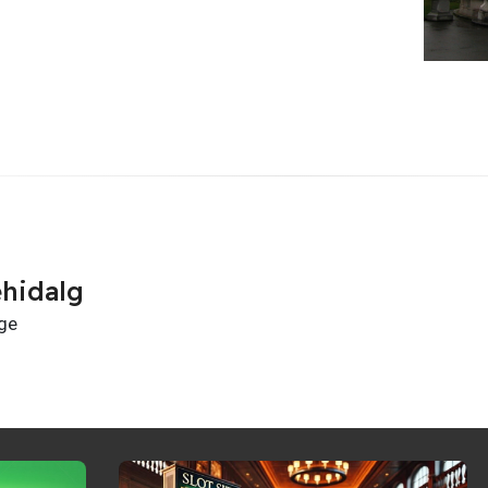
ehidalg
äge