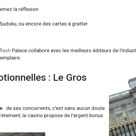
imez la réflexion.
Sudoku, ou encore des cartes à gratter.
flash
Palace collabore avec les meilleurs éditeurs de l'indus
xemplaire.
tionnelles : Le Gros
ce
de ses concurrents, c'est sans aucun doute
ètement, le casino propose de l'argent bonus