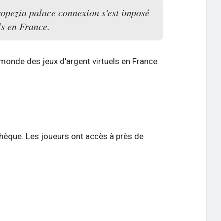
ropezia palace connexion s'est imposé
ls en France.
onde des jeux d'argent virtuels en France.
hèque. Les joueurs ont accès à près de