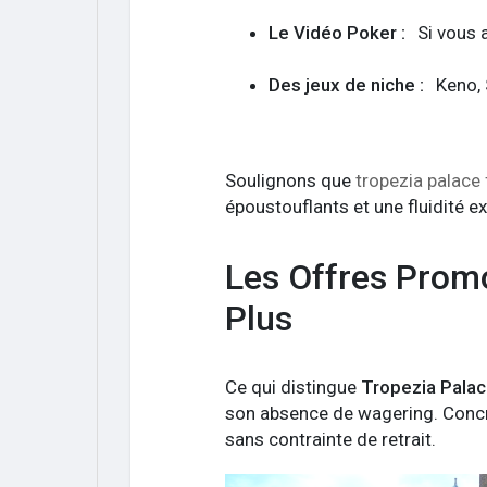
Le Vidéo Poker :
Si vous a
Des jeux de niche :
Keno, 
Soulignons que
tropezia palace 
époustouflants et une fluidité e
Les Offres Promo
Plus
Ce qui distingue
Tropezia Pala
son absence de wagering. Concr
sans contrainte de retrait.