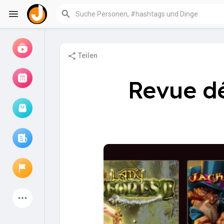
Teilen
Betrachten
Revue dét
Events durchsuchen
Meine ereignisse
Artikel durchsuchen
Neueste Produkte